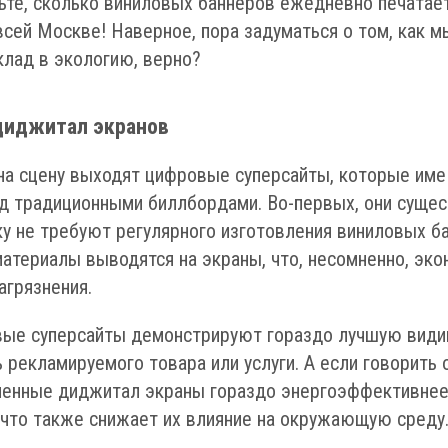
ьте, сколько виниловых баннеров ежедневно печатает
всей Москве! Наверное, пора задуматься о том, как 
клад в экологию, верно?
диджитал экранов
 на сцену выходят цифровые суперсайты, которые им
д традиционными биллбордами. Во-первых, они суще
у не требуют регулярного изготовления виниловых б
атериалы выводятся на экраны, что, несомненно, эко
агрязнения.
вые суперсайты демонстрируют гораздо лучшую види
 рекламируемого товара или услуги. А если говорить 
менные диджитал экраны гораздо энергоэффективнее,
что также снижает их влияние на окружающую среду