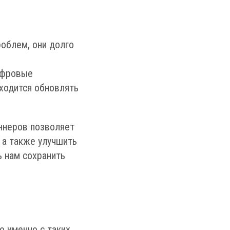
роблем, они долго
ифровые
ходится обновлять
ннеров позволяет
 а также улучшить
 нам сохранить
о именно с таких