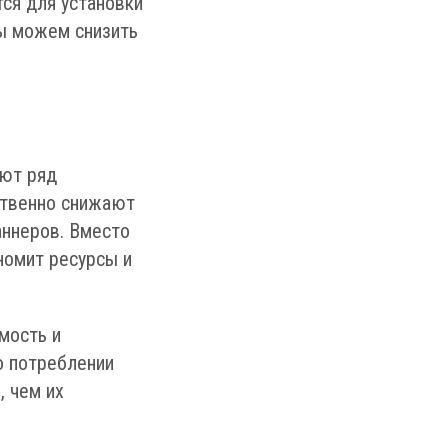
ся для установки
мы можем снизить
еют ряд
ственно снижают
аннеров. Вместо
номит ресурсы и
мость и
о потреблении
 чем их
.