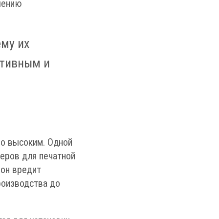
шению
му их
ктивным и
но высоким. Одной
неров для печатной
 он вредит
роизводства до