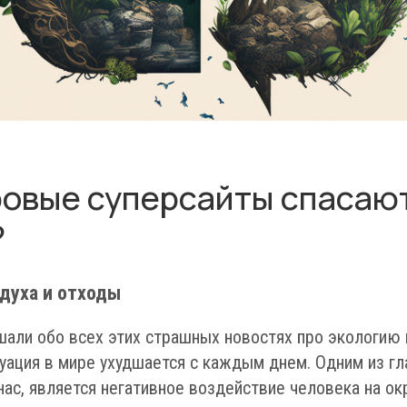
ровые суперсайты спасаю
?
духа и отходы
али обо всех этих страшных новостях про экологию и
туация в мире ухудшается с каждым днем. Одним из г
ас, является негативное воздействие человека на о