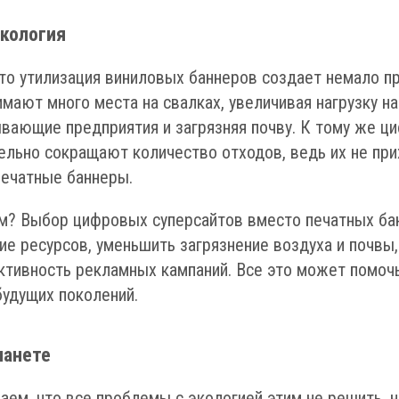
экология
что утилизация виниловых баннеров создает немало п
имают много места на свалках, увеличивая нагрузку на
вающие предприятия и загрязняя почву. К тому же ц
ельно сокращают количество отходов, ведь их не при
 печатные баннеры.
ем? Выбор цифровых суперсайтов вместо печатных ба
ие ресурсов, уменьшить загрязнение воздуха и почвы,
тивность рекламных кампаний. Все это может помочь
будущих поколений.
ланете
аем, что все проблемы с экологией этим не решить, н