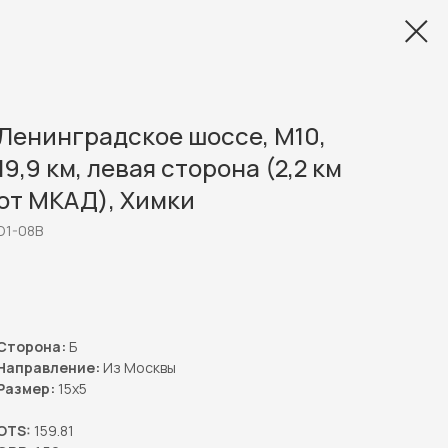
Ленинградское шоссе, М10,
19,9 км, левая сторона (2,2 км
от МКАД), Химки
D1-08B
Получить скидку →
Сторона:
Б
Направление:
Из Москвы
Размер:
15x5
OTS:
159.81